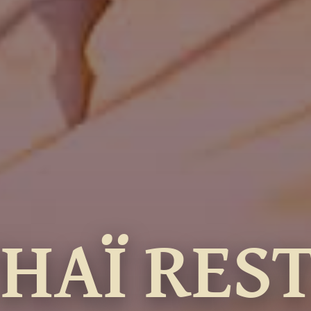
THAÏ RES