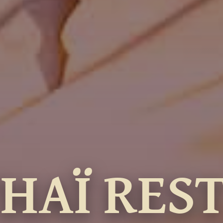
THAÏ RES